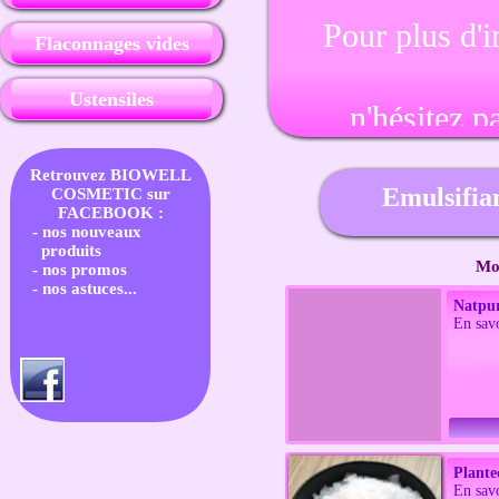
Pour plus d'i
Flaconnages vides
Ustensiles
n'hésitez p
Retrouvez BIOWELL
Emulsifia
COSMETIC sur
FACEBOOK :
- nos nouveaux
produits
Mon
- nos promos
- nos astuces...
Natpur
En savo
Plant
En savo