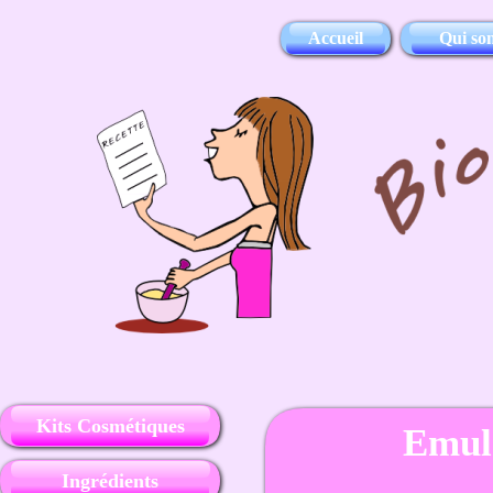
Accueil
Qui so
Kits Cosmétiques
Emuls
Ingrédients