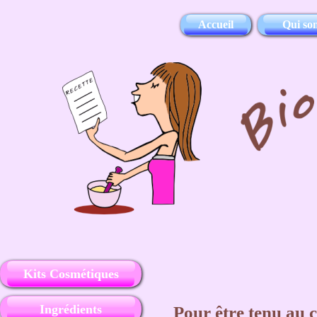
Accueil
Qui so
Kits Cosmétiques
Ingrédients
Pour être tenu au 